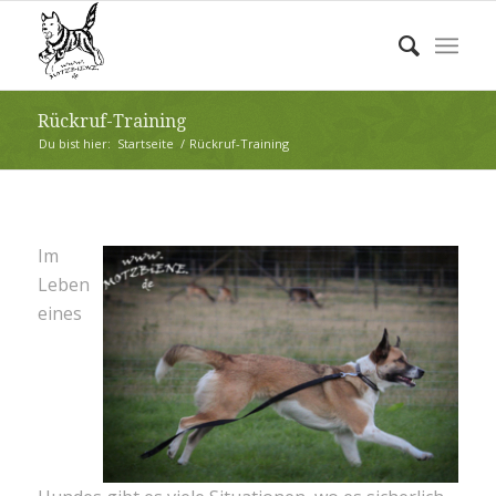
Rückruf-Training
Du bist hier:
Startseite
/
Rückruf-Training
Im
Leben
eines