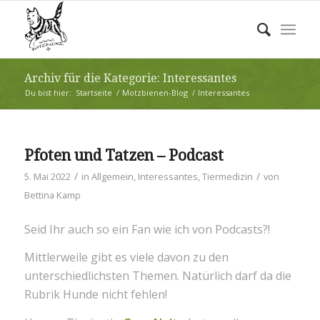
Archiv für die Kategorie: Interessantes
Du bist hier:
Startseite
/
Motzbienen-Blog
/
Interessantes
Pfoten und Tatzen – Podcast
/
/
5. Mai 2022
in
Allgemein
,
Interessantes
,
Tiermedizin
von
Bettina Kamp
Seid Ihr auch so ein Fan wie ich von Podcasts?!
Mittlerweile gibt es viele davon zu den
unterschiedlichsten Themen. Natürlich darf da die
Rubrik Hunde nicht fehlen!