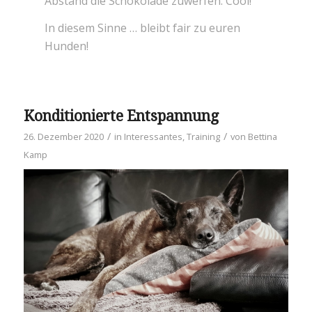
Abstand die Schokolade zuwerfen. Cool!
In diesem Sinne … bleibt fair zu euren
Hunden!
Konditionierte Entspannung
/
/
26. Dezember 2020
in
Interessantes
,
Training
von
Bettina
Kamp