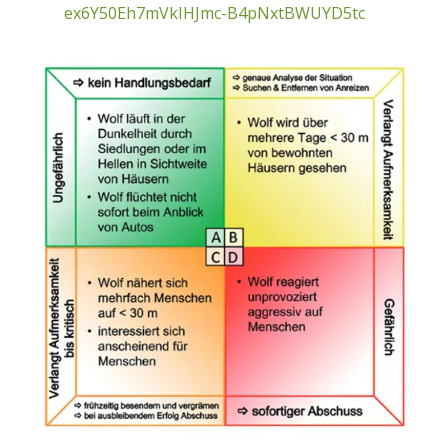
ex6Y50Eh7mVkIHJmc-B4pNxtBWUYD5tc