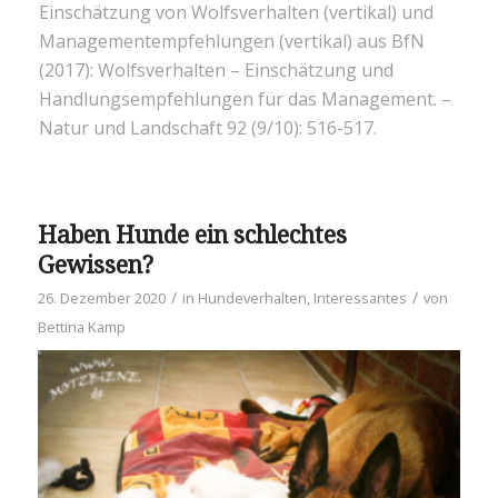
Einschätzung von Wolfsverhalten (vertikal) und
Managementempfehlungen (vertikal) aus BfN
(2017): Wolfsverhalten – Einschätzung und
Handlungsempfehlungen für das Management. –
Natur und Landschaft 92 (9/10): 516-517.
Haben Hunde ein schlechtes
Gewissen?
/
/
26. Dezember 2020
in
Hundeverhalten
,
Interessantes
von
Bettina Kamp