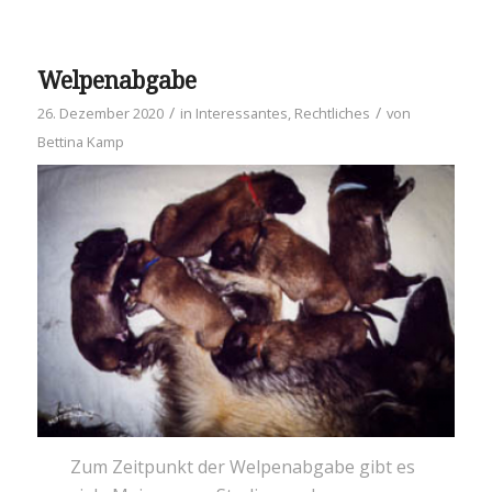
Welpenabgabe
/
/
26. Dezember 2020
in
Interessantes
,
Rechtliches
von
Bettina Kamp
Zum Zeitpunkt der Welpenabgabe gibt es