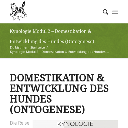
Kynologie Modul 2 – Domestikation &
Entwicklung des Hundes (Ontogenese)
Du bist hier:
Startseite
/
Kynologie Modul 2 – Domestikation & Entwicklung des Hundes ...
DOMESTIKATION &
ENTWICKLUNG DES
HUNDES
(ONTOGENESE)
Die Reise