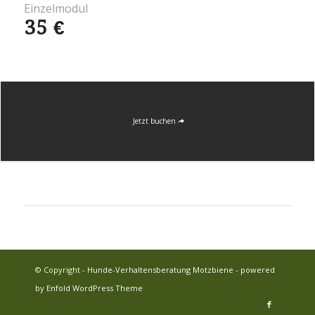
Einzelmodul
35 €
Jetzt buchen
© Copyright -
Hunde-Verhaltensberatung Motzbiene
-
powered
by Enfold WordPress Theme