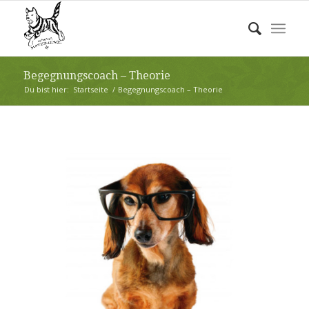
Begegnungscoach – Theorie
Du bist hier:
Startseite
/
Begegnungscoach – Theorie