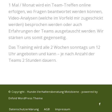
1 Mal / Monat wird ein Team-Treffen online
erfolgen, wo Fragen beantwortet werden können,
Video-Analysen (welche im Vorfeld mir zugeschickt
werden) besprochen werden oder auch
Erfahrungen der Teams ausgetauscht werden. Wir
stärken uns somit gegenseitig.
Das Training wird alle 2 Wochen sonntags um 12
Uhr angeboten und kann – je nach Anzahl der
Teams 2 Stunden dauern.
© Copyright -
Hunde-Verhaltensberatung Motzbiene
-
powered by
Enfold WordPress Theme
Datenschutzerklärung
AGB
Impressum